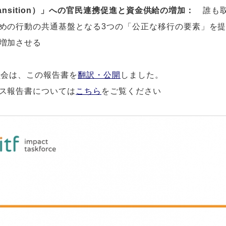
Transition）」への官民連携促進と資金供給の増加：
誰も
めの行動の共通基盤となる3つの「公正な移行の要素」を
増加させる
員会は、この報告書を
翻訳・公開
しました。
ス報告書については
こちら
をご覧ください