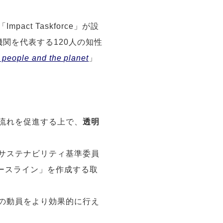
t Taskforce」が設
関を代表する120人の知性
or people and the planet
」
流れを促進する上で、
透明
サステナビリティ基準委員
ベースライン」を作成する取
の動員をより効果的に行え