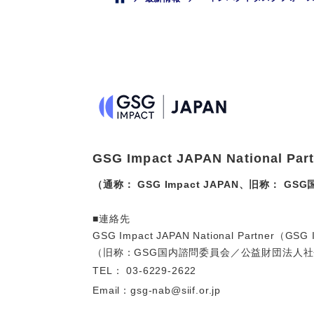
GSG Impact JAPAN National Par
（通称： GSG Impact JAPAN、旧称： G
■連絡先
GSG Impact JAPAN National Partner（GS
（旧称：GSG国内諮問委員会／公益財団法人
TEL：
03-6229-2622
Email：
gsg-nab@siif.or.jp