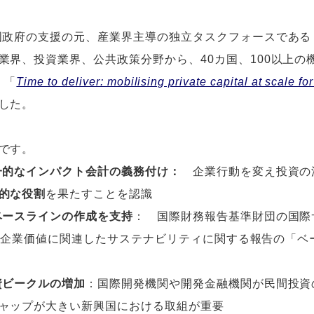
府の支援の元、産業界主導の独立タスクフォースである「Impac
業界、投資業界、公共政策分野から、40カ国、100以上の機
、「
Time to deliver: mobilising private capital at scale f
した。
です。
一的なインパクト会計の義務付け：
企業行動を変え投資の
的な役割
を果たすことを認識
ベースラインの作成を支持
： 国際財務報告基準財団の国際
よる、企業価値に関連したサステナビリティに関する報告の「
資ビークルの増加
：国際開発機関や開発金融機関が民間投資
ャップが大きい新興国における取組が重要