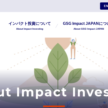
EN
インパクト投資について
GSG Impact JAPANに
About Impact Investing
About GSG Impact JAPAN
t Impact Inve