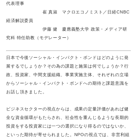
代表理事
崔 真淑 マクロエコノミスト／日経CNBC
経済解説委員
伊藤 健 慶應義塾大学 政策・メディア研
究科 特任助教（モデレーター）
日本で今後ソーシャル・インパクト・ボンドはどのように発
展するでしょうか？その為の課題と施策は何でしょうか？行
政、投資家、中間支援組織、事業実施主体、それぞれの立場
からソーシャル・インパクト・ボンドへの期待と課題意識を
お話し頂きました。
ビジネスセクターの視点からは、成果の定量評価があれば健
全な資金循環がもたらされ、社会性を重んじるような長期的
投資をする投資家には一つの選択になり得るのではないか、
といった期待が寄せられました。NPOの視点では、非営利組