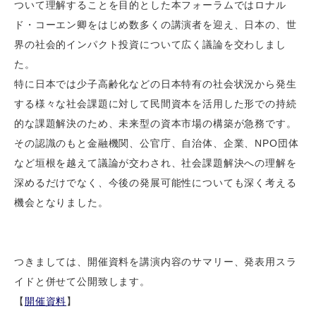
ついて理解することを目的とした本フォーラムではロナル
ド・コーエン卿をはじめ数多くの講演者を迎え、日本の、世
界の社会的インパクト投資について広く議論を交わしまし
た。
特に日本では少子高齢化などの日本特有の社会状況から発生
する様々な社会課題に対して民間資本を活用した形での持続
的な課題解決のため、未来型の資本市場の構築が急務です。
その認識のもと金融機関、公官庁、自治体、企業、NPO団体
など垣根を越えて議論が交わされ、社会課題解決への理解を
深めるだけでなく、今後の発展可能性についても深く考える
機会となりました。
つきましては、開催資料を講演内容のサマリー、発表用スラ
イドと併せて公開致します。
【
開催資料
】