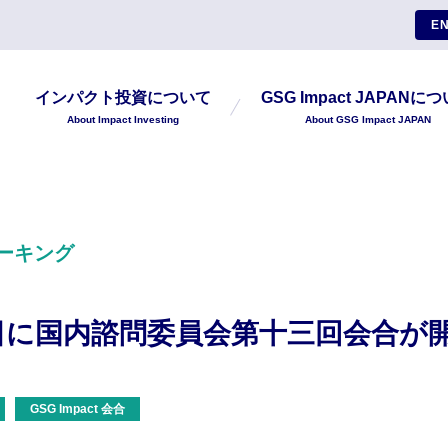
EN
インパクト投資について
GSG Impact JAPANに
About Impact Investing
About GSG Impact JAPAN
ーキング
22日に国内諮問委員会第十三回会合
GSG Impact 会合