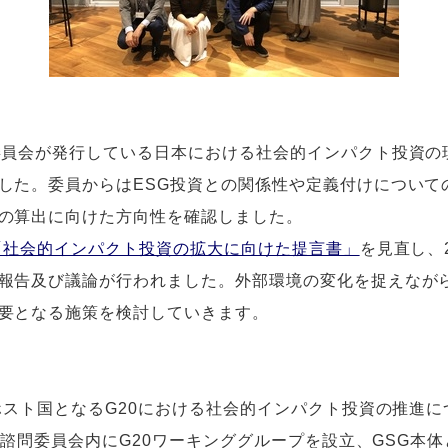
委員会が発行している日本における社会的インパクト投資の
した。委員からはESG投資との関係性や定義付けについて
の算出に向けた方向性を確認しました。
「社会的インパクト投資の拡大に向けた提言書」
を見直し、
報告及び議論が行われました。外部環境の変化を捉えなが
要となる施策を検討していきます。
がホスト国となるG20における社会的インパクト投資の推進
国内諮問委員会内にG20ワーキンググループを設立、GSG本