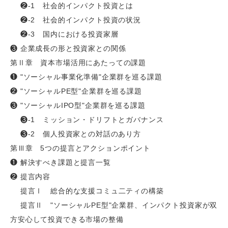
❷-1 社会的インパクト投資とは
❷-2 社会的インパクト投資の状況
❷-3 国内における投資家層
❸ 企業成長の形と投資家との関係
第Ⅱ章 資本市場活用にあたっての課題
❶ "ソーシャル事業化準備"企業群を巡る課題
❷ "ソーシャルPE型"企業群を巡る課題
❸ "ソーシャルIPO型"企業群を巡る課題
❸-1 ミッション・ドリフトとガバナンス
❸-2 個人投資家との対話のあり方
第Ⅲ章 5つの提言とアクションポイント
❶ 解決すべき課題と提言一覧
❷ 提言内容
提言Ⅰ 総合的な支援コミュ二ティの構築
提言Ⅱ "ソーシャルPE型"企業群、インパクト投資家が双
方安心して投資できる市場の整備