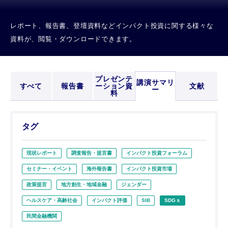
レポート、報告書、登壇資料などインパクト投資に関する様々な
資料が、閲覧・ダウンロードできます。
プレゼンテ
講演サマリ
すべて
報告書
ーション資
文献
ー
料
タグ
現状レポート
調査報告・提言書
インパクト投資フォーラム
セミナー・イベント
海外報告書
インパクト投資市場
政策提言
地方創生・地域金融
ジェンダー
ヘルスケア・高齢社会
インパクト評価
SIB
SDGｓ
民間金融機関