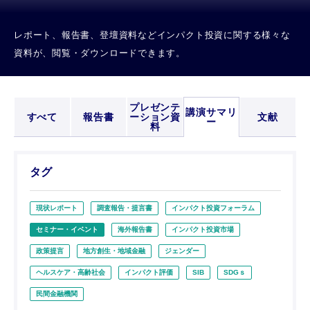
レポート、報告書、登壇資料などインパクト投資に関する様々な
資料が、閲覧・ダウンロードできます。
プレゼンテ
講演サマリ
すべて
報告書
ーション資
文献
ー
料
タグ
現状レポート
調査報告・提言書
インパクト投資フォーラム
セミナー・イベント
海外報告書
インパクト投資市場
政策提言
地方創生・地域金融
ジェンダー
ヘルスケア・高齢社会
インパクト評価
SIB
SDGｓ
民間金融機関